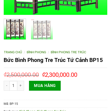
TRANG CHỦ
/
BÌNH PHONG
/
BÌNH PHONG TRE TRÚC
Bức Bình Phong Tre Trúc Tứ Cảnh BP15
2,500,000.00
2,300,000.00
₫
₫
Số lượng
MUA HÀNG
Mã:
BP-15