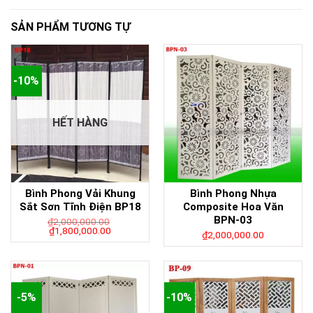
SẢN PHẨM TƯƠNG TỰ
-10%
HẾT HÀNG
Bình Phong Vải Khung
Bình Phong Nhựa
Sắt Sơn Tĩnh Điện BP18
Composite Hoa Văn
BPN-03
₫
2,000,000.00
₫
1,800,000.00
₫
2,000,000.00
-5%
-10%