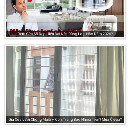
Rèm Cửa Sổ Đẹp Hiện Đại Nên Dùng Loại Nào Năm 2026?
Giá Cửa Lưới Chống Muỗi – Côn Trùng Bao Nhiêu Tiền? Mua Ở Đâu?