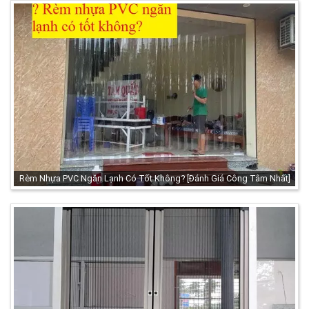
Rèm Nhựa PVC Ngăn Lạnh Có Tốt Không? [Đánh Giá Công Tâm Nhất]