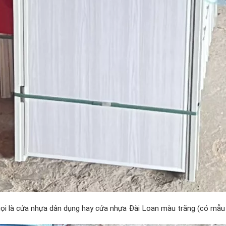
i là cửa nhựa dân dụng hay cửa nhựa Đài Loan màu trắng (có mẫu tr