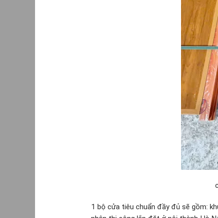
1 bộ cửa tiêu chuẩn đầy đủ sẽ gồm: khu