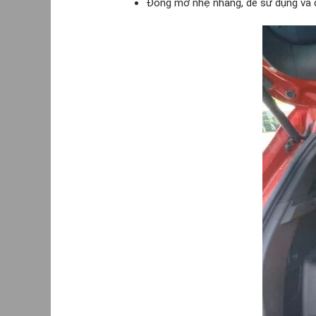
Đóng mở nhẹ nhàng, dễ sử dụng và d