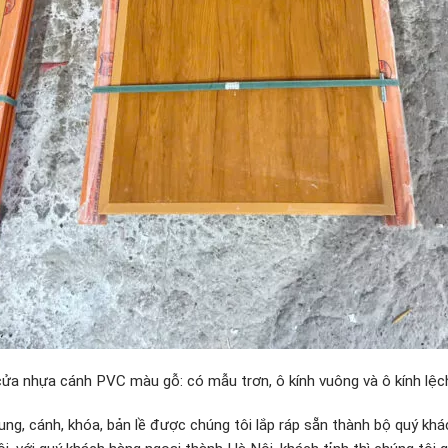
cửa nhựa cánh PVC màu gỗ: có mẫu trơn, ô kính vuông và ô kính lệc
ng, cánh, khóa, bản lề được chúng tôi lắp ráp sẵn thành bộ quý khá