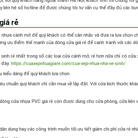
i, với quý khách hàng ngoại thành Hà Nội, khách tỉnh thì chúng tôi 
 liên hệ số hotline để được chúng tôi tư vấn cụ thể đầy đủ các bư
giá rẻ
a nhựa cánh mở để quý khách có thể cân nhắc và đưa ra lựa chọn ch
ưng ưu điểm thế mạnh của dòng cửa giá rẻ để cạnh tranh với các dò
vệ sinh rẻ nhất trong số các loại cửa cánh mở, rẻ hơn nữa chỉ có cử
i đây:
https://cuaxepnhuagiare.com/cua-xep-nhua-nha-ve-sinh/
 kiểu dáng để quý khách lựa chọn
êu chuẩn quý khách chỉ cần mua về lắp đặt. Với cửa kích thước khác
 dòng cửa nhựa PVC giá rẻ còn được dùng cho cửa phòng, cửa liên v
ân dụng hay các công trình muốn tối ưu tiết giảm chi phí cửa rẻ nhấ