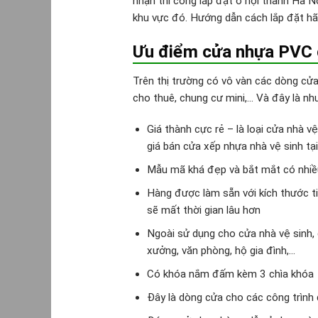
nhận thi công lắp đặt ở nội thành Hà Nộ
khu vực đó. Hướng dẫn cách lắp đặt hãy
Ưu điểm cửa nhựa PVC 
Trên thị trường có vô vàn các dòng cử
cho thuê, chung cư mini,… Và đây là nh
Giá thành cực rẻ – là loại cửa nhà 
giá bán cửa xếp nhựa nhà vệ sinh tạ
Mẫu mã khá đẹp và bắt mắt có nhiều
Hàng được làm sẵn với kích thước ti
sẽ mất thời gian lâu hơn
Ngoài sử dụng cho cửa nhà vệ sinh,
xưởng, văn phòng, hộ gia đình,…
Có khóa nắm đấm kèm 3 chìa khóa
Đây là dòng cửa cho các công trình d