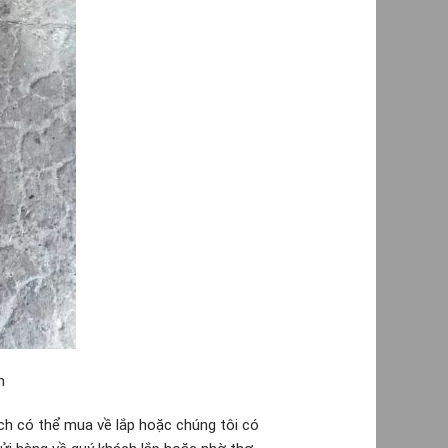
h
ch có thể mua về lắp hoặc chúng tôi có