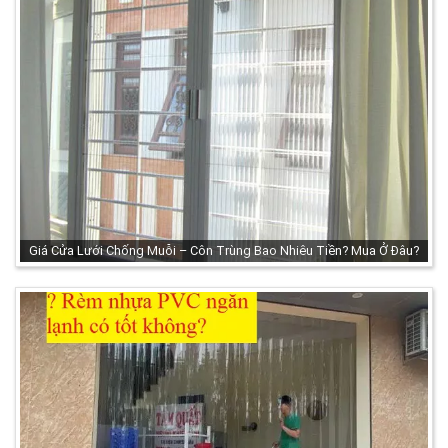
Giá Cửa Lưới Chống Muỗi – Côn Trùng Bao Nhiêu Tiền? Mua Ở Đâu?