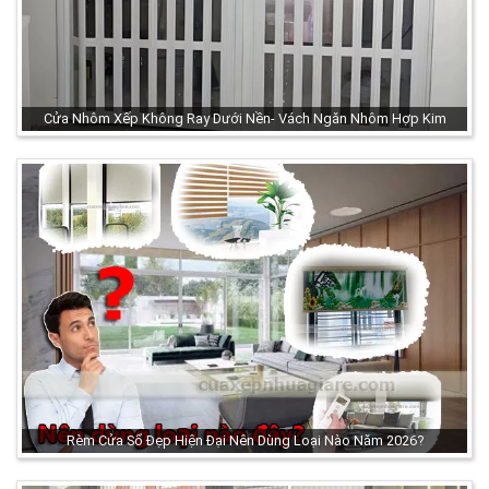
Cửa Nhôm Xếp Không Ray Dưới Nền- Vách Ngăn Nhôm Hợp Kim
Rèm Cửa Sổ Đẹp Hiện Đại Nên Dùng Loại Nào Năm 2026?