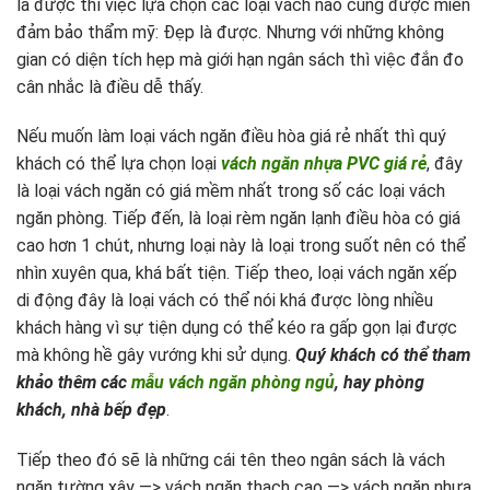
là được thì việc lựa chọn các loại vách nào cũng được miễn
đảm bảo thẩm mỹ: Đẹp là được. Nhưng với những không
gian có diện tích hẹp mà giới hạn ngân sách thì việc đắn đo
cân nhắc là điều dễ thấy.
Nếu muốn làm loại vách ngăn điều hòa giá rẻ nhất thì quý
khách có thể lựa chọn loại
vách ngăn nhựa PVC giá rẻ
, đây
là loại vách ngăn có giá mềm nhất trong số các loại vách
ngăn phòng. Tiếp đến, là loại rèm ngăn lạnh điều hòa có giá
cao hơn 1 chút, nhưng loại này là loại trong suốt nên có thể
nhìn xuyên qua, khá bất tiện. Tiếp theo, loại vách ngăn xếp
di động đây là loại vách có thể nói khá được lòng nhiều
khách hàng vì sự tiện dụng có thể kéo ra gấp gọn lại được
mà không hề gây vướng khi sử dụng.
Quý khách có thể tham
khảo thêm các
mẫu vách ngăn phòng ngủ
, hay phòng
khách, nhà bếp đẹp
.
Tiếp theo đó sẽ là những cái tên theo ngân sách là vách
ngăn tường xây —> vách ngăn thạch cao —> vách ngăn nhựa