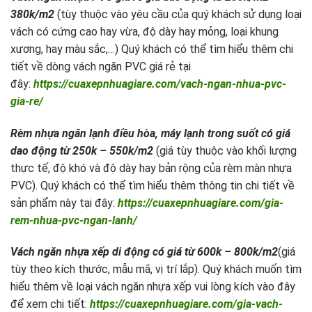
380k/m2
(tùy thuộc vào yêu cầu của quý khách sử dụng loại
vách có cứng cao hay vừa, độ dày hay mỏng, loại khung
xương, hay màu sắc,…) Quý khách có thể tìm hiểu thêm chi
tiết về dòng vách ngăn PVC giá rẻ tại
đây:
https://cuaxepnhuagiare.com/vach-ngan-nhua-pvc-
gia-re/
Rèm nhựa ngăn lạnh điều hòa, máy lạnh trong suốt có giá
dao động từ 250k – 550k/m2
(giá tùy thuộc vào khối lượng
thực tế, độ khó và độ dày hay bản rộng của rèm màn nhựa
PVC). Quý khách có thể tìm hiểu thêm thông tin chi tiết về
sản phẩm này tại đây:
https://cuaxepnhuagiare.com/gia-
rem-nhua-pvc-ngan-lanh/
Vách ngăn nhựa xếp di động có giá từ 600k – 800k/m2
(giá
tùy theo kích thước, mẫu mã, vị trí lắp). Quý khách muốn tìm
hiểu thêm về loại vách ngăn nhựa xếp vui lòng kích vào đây
để xem chi tiết:
https://cuaxepnhuagiare.com/gia-vach-