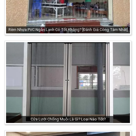
Rèm Nhựa PVC Ngăn Lạnh Có Tốt Không? [Đánh Giá Công Tâm Nhất]
Cửa Lưới Chống Muỗi Là Gì? Loại Nào Tốt?