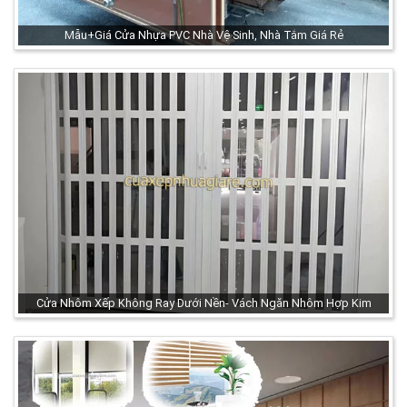
Mẫu+Giá Cửa Nhựa PVC Nhà Vệ Sinh, Nhà Tắm Giá Rẻ
Cửa Nhôm Xếp Không Ray Dưới Nền- Vách Ngăn Nhôm Hợp Kim