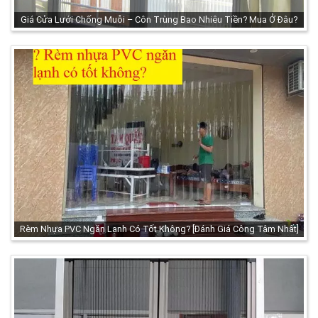
Giá Cửa Lưới Chống Muỗi – Côn Trùng Bao Nhiêu Tiền? Mua Ở Đâu?
Rèm Nhựa PVC Ngăn Lạnh Có Tốt Không? [Đánh Giá Công Tâm Nhất]