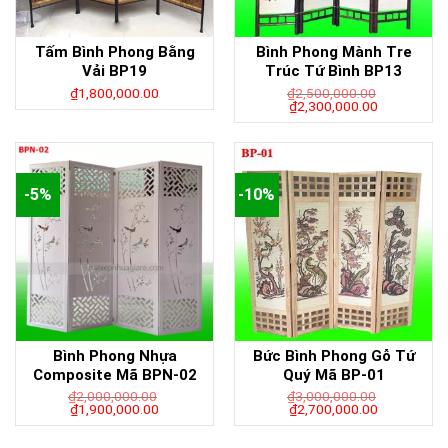
Tấm Bình Phong Bằng
Bình Phong Mành Tre
Vải BP19
Trúc Tứ Bình BP13
₫
1,800,000.00
₫
2,500,000.00
₫
2,300,000.00
-5%
-10%
Bình Phong Nhựa
Bức Bình Phong Gỗ Tứ
Composite Mã BPN-02
Quý Mã BP-01
₫
2,000,000.00
₫
3,000,000.00
₫
1,900,000.00
₫
2,700,000.00