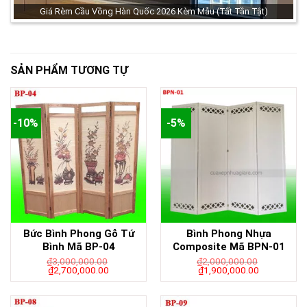
Giá Rèm Cầu Vồng Hàn Quốc 2026 Kèm Mẫu (Tất Tần Tật)
SẢN PHẨM TƯƠNG TỰ
-10%
-5%
Bức Bình Phong Gỗ Tứ
Bình Phong Nhựa
Bình Mã BP-04
Composite Mã BPN-01
₫
3,000,000.00
₫
2,000,000.00
₫
2,700,000.00
₫
1,900,000.00