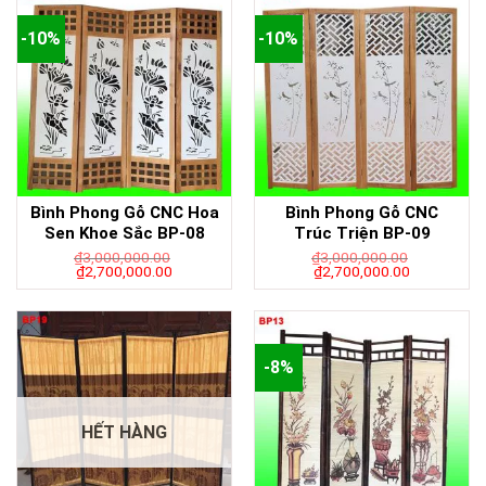
-10%
-10%
Bình Phong Gỗ CNC Hoa
Bình Phong Gỗ CNC
Sen Khoe Sắc BP-08
Trúc Triện BP-09
₫
3,000,000.00
₫
3,000,000.00
₫
2,700,000.00
₫
2,700,000.00
-8%
HẾT HÀNG