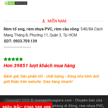
MIỀN NAM
Rèm tổ ong, rèm nhựa PVC, rèm cầu vồng
: 540/8A Cách
Mạng Tháng 8, Phường 11, Quận 3, Tp HCM
SDT: 0933.759.139
-------------------
Hơn 39851 lượt khách mua hàng
Đánh giá: Sản phẩm tốt - chất lượng - đúng như hình ảnh
giới thiệu trên website. Giao hàng nhanh!
Copyright 2026 ©
cuaxepnhuagiare.com - Chuyên bán cửa
xếp nhựa - nhôm, vách ngăn phòng di động, rèm nhựa PVC,
Miền Bắc: 0366.588.499