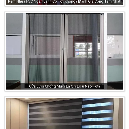
Rèm Nhựa PVC Ngăn Lạnh Có Tốt Không? [Đánh Giá Công Tâm Nhất]
Cửa Lưới Chống Muỗi Là Gì? Loại Nào Tốt?