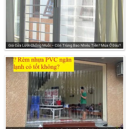
Giá Cửa Lưới Chống Muỗi – Côn Trùng Bao Nhiêu Tiền? Mua Ở Đâu?