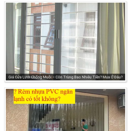
Giá Cửa Lưới Chống Muỗi – Côn Trùng Bao Nhiêu Tiền? Mua Ở Đâu?