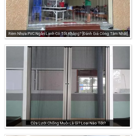
Rèm Nhựa PVC Ngăn Lạnh Có Tốt Không? [Đánh Giá Công Tâm Nhất]
Cửa Lưới Chống Muỗi Là Gì? Loại Nào Tốt?