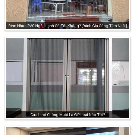
Rèm Nhựa PVC Ngăn Lạnh Có Tốt Không? [Đánh Giá Công Tâm Nhất]
Cửa Lưới Chống Muỗi Là Gì? Loại Nào Tốt?