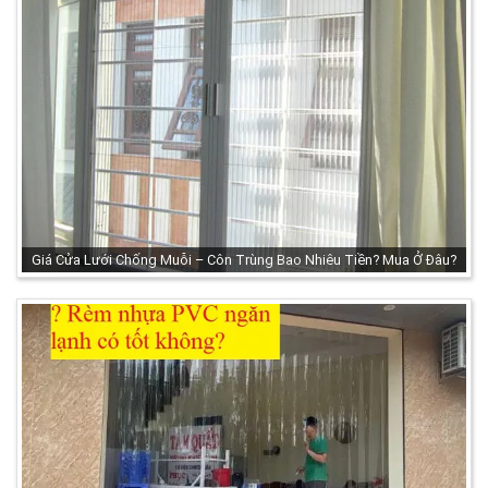
Giá Cửa Lưới Chống Muỗi – Côn Trùng Bao Nhiêu Tiền? Mua Ở Đâu?