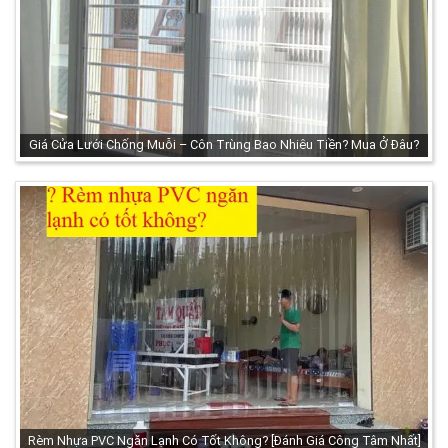
Giá Cửa Lưới Chống Muỗi – Côn Trùng Bao Nhiêu Tiền? Mua Ở Đâu?
Rèm Nhựa PVC Ngăn Lạnh Có Tốt Không? [Đánh Giá Công Tâm Nhất]