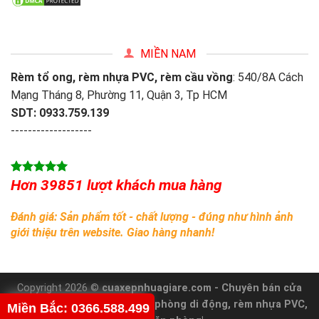
MIỀN NAM
Rèm tổ ong, rèm nhựa PVC, rèm cầu vồng
: 540/8A Cách
Mạng Tháng 8, Phường 11, Quận 3, Tp HCM
SDT: 0933.759.139
-------------------
Hơn 39851 lượt khách mua hàng
Đánh giá: Sản phẩm tốt - chất lượng - đúng như hình ảnh
giới thiệu trên website. Giao hàng nhanh!
Copyright 2026 ©
cuaxepnhuagiare.com - Chuyên bán cửa
xếp nhựa - nhôm, vách ngăn phòng di động, rèm nhựa PVC,
Miền Bắc: 0366.588.499