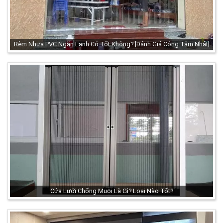
Rèm Nhựa PVC Ngăn Lạnh Có Tốt Không? [Đánh Giá Công Tâm Nhất]
Cửa Lưới Chống Muỗi Là Gì? Loại Nào Tốt?