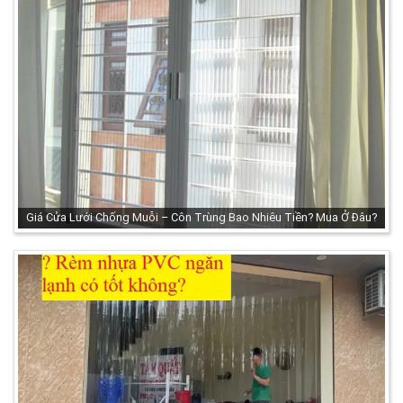
Giá Cửa Lưới Chống Muỗi – Côn Trùng Bao Nhiêu Tiền? Mua Ở Đâu?