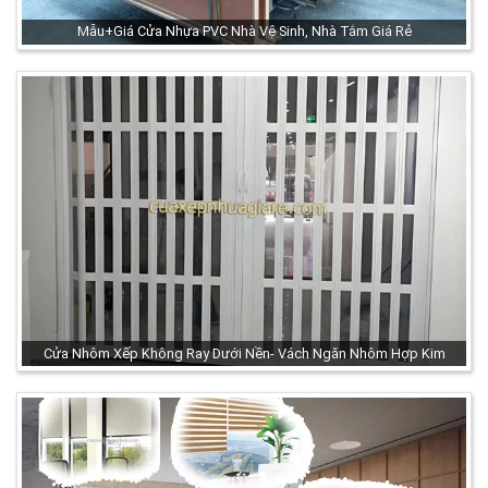
Mẫu+Giá Cửa Nhựa PVC Nhà Vệ Sinh, Nhà Tắm Giá Rẻ
Cửa Nhôm Xếp Không Ray Dưới Nền- Vách Ngăn Nhôm Hợp Kim