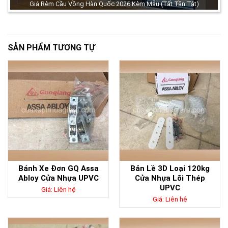
Giá Rèm Cầu Vồng Hàn Quốc 2026 Kèm Mẫu (Tất Tần Tật)
SẢN PHẨM TƯƠNG TỰ
Bánh Xe Đơn GQ Assa
Bản Lề 3D Loại 120kg
Abloy Cửa Nhựa UPVC
Cửa Nhựa Lõi Thép
UPVC
Giá: Liên hệ
Giá: Liên hệ