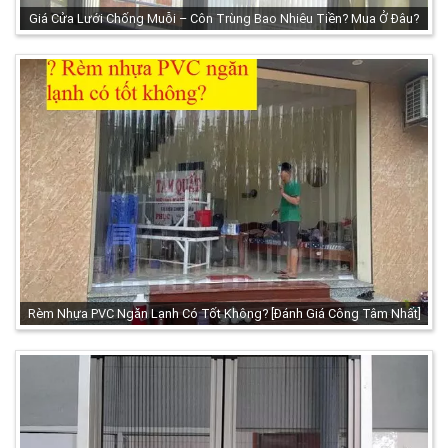
Giá Cửa Lưới Chống Muỗi – Côn Trùng Bao Nhiêu Tiền? Mua Ở Đâu?
Rèm Nhựa PVC Ngăn Lạnh Có Tốt Không? [Đánh Giá Công Tâm Nhất]